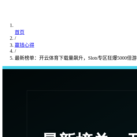
首页
/
赢钱心得
/
最新榜单：开云体育下载量飙升，Slots专区狂爆5000倍