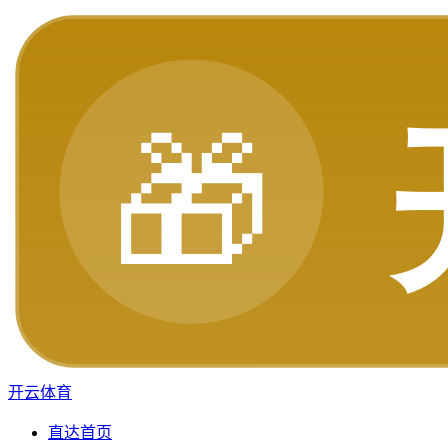
开云体育
直达首页