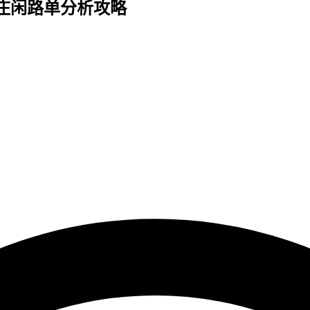
庄闲路单分析攻略