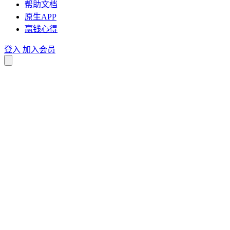
帮助文档
原生APP
赢钱心得
登入
加入会员