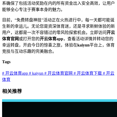
系确保了包括活动奖励在内的所有资金出入安全高效，让用户
能够全心专注于赛事本身的魅力。
目前，“免费转盘神技”活动正在火热进行中，每一天都可能诞
生新的幸运儿。无论您是资深体育迷，还是寻求新鲜体验的新
用户，这都是一次不容错过的零风险探索机会。立即访问
开云
体育官网
或打开您的
开云体育app
，查看活动详情并转动您的
幸运转盘，开启今日的惊喜之旅，体验在
kaiyun
平台上，体育
竞技与互动乐趣的完美融合。
Tags
# 开云体育app
# kaiyun
# 开云体育官网
# 开云体育下载
# 开云
体育
相关推荐