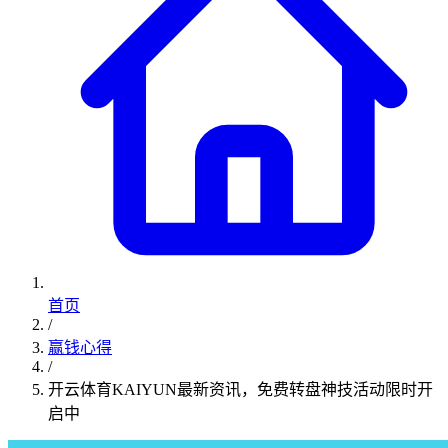
首页
/
赢钱心得
/
开云体育KAIYUN最新资讯，免费转盘神技活动限时开
启中