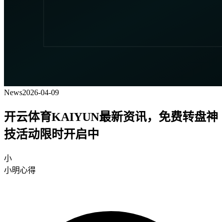
News
2026-04-09
开云体育KAIYUN最新资讯，免费转盘神
技活动限时开启中
小
小明心得