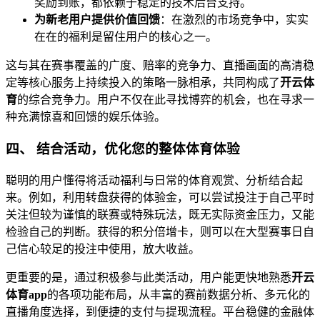
奖励到账，都依赖于稳定的技术后台支持。
为新老用户提供价值回馈
：在激烈的市场竞争中，实实
在在的福利是留住用户的核心之一。
这与其在赛事覆盖的广度、赔率的竞争力、直播画面的高清稳
定等核心服务上持续投入的策略一脉相承，共同构成了
开云体
育
的综合竞争力。用户不仅在此寻找博弈的机会，也在寻求一
种充满惊喜和回馈的娱乐体验。
四、 结合活动，优化您的整体体育体验
聪明的用户懂得将活动福利与日常的体育观赏、分析结合起
来。例如，利用转盘获得的体验金，可以尝试投注于自己平时
关注但较为谨慎的联赛或特殊玩法，既无实际资金压力，又能
检验自己的判断。获得的积分倍增卡，则可以在大型赛事日自
己信心较足的投注中使用，放大收益。
更重要的是，通过积极参与此类活动，用户能更快地熟悉
开云
体育app
的各项功能布局，从丰富的赛前数据分析、多元化的
直播角度选择，到便捷的支付与提现流程。平台稳健的金融体