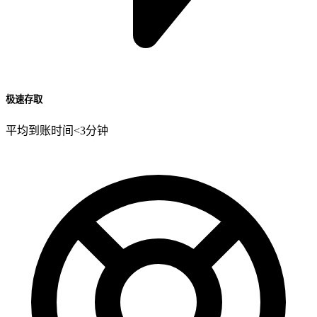
极速存取
平均到账时间<3分钟