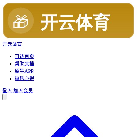
开云体育
直达首页
帮助文档
原生APP
赢钱心得
登入
加入会员