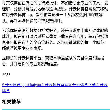
与其仅停留在感性的期待或批评，不如借助更专业的工具，去
理解、分析并沉浸式地参与这场战役。
开云体育官网
及其移动
应用
开云体育app
，旨在搭建这样一个从独家数据到深度解
读，再到沉浸体验的完整观赛闭环。
无论你是资深的数据分析爱好者，还是寻求更丰富互动体验的
球迷，现在都可以通过
开云体育下载
其官方应用，获取包括独
家赛事报告在内的全方位服务。这场关键战役的每一个细节，
都值得被更专业地审视。
立即访问
开云体育
平台，获取本场焦点战的完整深度前瞻报
告，并开启你的专业观赛新维度。
Tags
# 开云体育app
# kaiyun
# 开云体育官网
# 开云体育下载
# 开云
体育
相关推荐