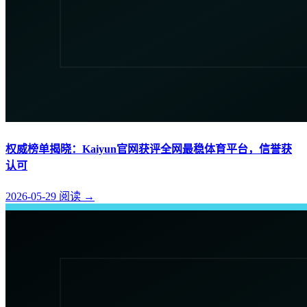
权威榜单揭晓：Kaiyun官网获评全网最稳体育平台，信誉获
认可
2026-05-29
阅读
→