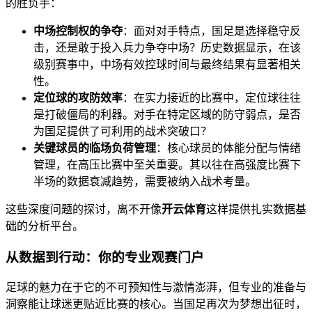
的胜负手：
中场控制权的争夺
：面对对手特点，国足是选择稳守反
击，还是敢于投入兵力争夺中场？历史数据显示，在该
级别赛事中，中场有效控球时间与最终结果有显著相关
性。
定位球的攻防效率
：在实力接近的比赛中，定位球往往
是打破僵局的利器。对手在特定区域的防守弱点，是否
为国足提供了可利用的战术突破口？
关键球员的临场负荷管理
：核心球员的体能分配与情绪
管理，在高压比赛中至关重要。其以往在高强度比赛下
半场的数据衰减趋势，需要被纳入战术考量。
这些深度问题的探讨，离不开像
开云体育
这样提供扎实数据基
础的分析平台。
从数据到行动：你的专业观赛门户
足球的魅力在于它的不可预知性与激情澎湃，但专业的准备与
洞察能让球迷更贴近比赛的核心。当国足再次为梦想出征时，