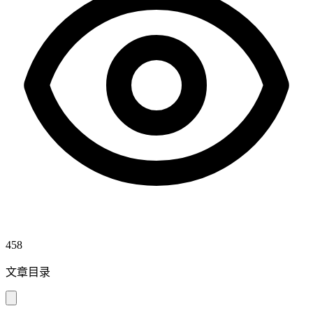
458
文章目录