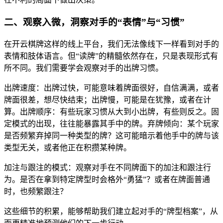
二、观察入微，洞察对手的“表情”与“习惯”
在开云棋牌这样的线上平台，我们无法像线下一样看到对手的
表情和肢体语言。但“读牌”的精髓依然存在，只是表现形式有
所不同。我们需要学会观察对手的出牌习惯。
出牌速度：出牌过快，可能意味着牌面很好，自信满满，或者
牌面很差，想尽快结束；出牌慢，可能是在犹豫，或者在计
算。出牌顺序：有些玩家习惯从大到小出牌，有些则反之。固
定模式的出现，往往能暴露其手中的牌。弃牌倾向：某个玩家
是否频繁弃掉同一种类型的牌？这可能暗示着他手中的牌与该
类型无关，或者他正在积攒某种牌。
加注与跟注的模式：观察对手在不同牌面下的加注和跟注行
为。是否在拿到特定牌型时会格外“勇猛”？或者在牌面普通
时，也频繁跟注？
这些细节的积累，能够帮助我们建立起对手的“牌型档案”，从