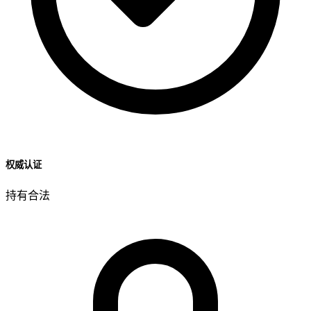
权威认证
持有合法