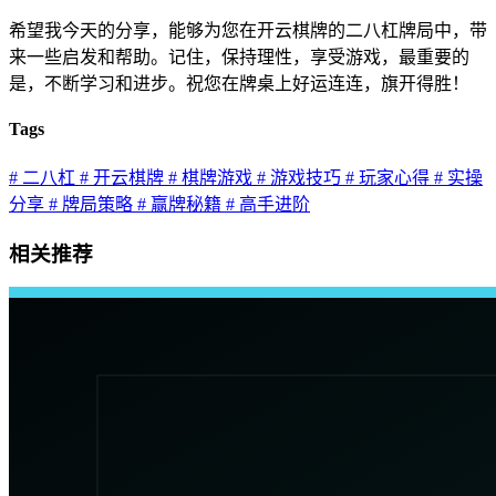
希望我今天的分享，能够为您在开云棋牌的二八杠牌局中，带
来一些启发和帮助。记住，保持理性，享受游戏，最重要的
是，不断学习和进步。祝您在牌桌上好运连连，旗开得胜！
Tags
# 二八杠
# 开云棋牌
# 棋牌游戏
# 游戏技巧
# 玩家心得
# 实操
分享
# 牌局策略
# 赢牌秘籍
# 高手进阶
相关推荐