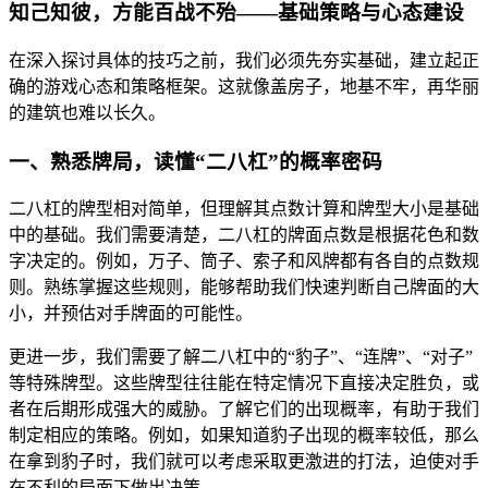
知己知彼，方能百战不殆——基础策略与心态建设
在深入探讨具体的技巧之前，我们必须先夯实基础，建立起正
确的游戏心态和策略框架。这就像盖房子，地基不牢，再华丽
的建筑也难以长久。
一、熟悉牌局，读懂“二八杠”的概率密码
二八杠的牌型相对简单，但理解其点数计算和牌型大小是基础
中的基础。我们需要清楚，二八杠的牌面点数是根据花色和数
字决定的。例如，万子、筒子、索子和风牌都有各自的点数规
则。熟练掌握这些规则，能够帮助我们快速判断自己牌面的大
小，并预估对手牌面的可能性。
更进一步，我们需要了解二八杠中的“豹子”、“连牌”、“对子”
等特殊牌型。这些牌型往往能在特定情况下直接决定胜负，或
者在后期形成强大的威胁。了解它们的出现概率，有助于我们
制定相应的策略。例如，如果知道豹子出现的概率较低，那么
在拿到豹子时，我们就可以考虑采取更激进的打法，迫使对手
在不利的局面下做出决策。