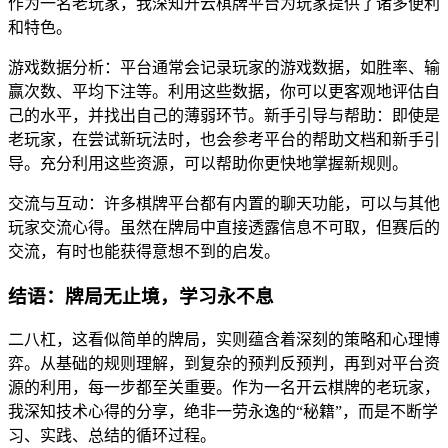
作为一名老玩家，我深知开云棋牌平台为玩家提供了诸多便利
和特色。
游戏数据分析：平台通常会记录玩家的游戏数据，如胜率、输
赢次数、平均下注等。利用这些数据，你可以更客观地评估自
己的水平，并找出自己的薄弱环节。新手引导与帮助：即使是
老玩家，在尝试新玩法时，也会参考平台的帮助文档和新手引
导。充分利用这些资源，可以帮助你更快地掌握新规则。
交流与互动：许多棋牌平台都有内置的聊天功能，可以与其他
玩家交流心得。虽然在牌局中直接透露信息不可取，但赛后的
交流，有时也能获得意想不到的启发。
结语：牌局无止境，学习永不息
二八杠，这看似简单的牌局，实则蕴含着深刻的策略和心理博
弈。从基础的规则理解，到复杂的预判反预判，再到对平台资
源的利用，每一步都至关重要。作为一名开云棋牌的老玩家，
我深知技术心得的分享，绝非一劳永逸的“秘籍”，而是不断学
习、实践、总结的循环过程。