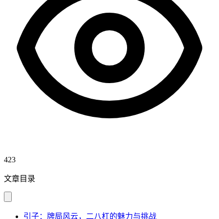
423
文章目录
引子：牌局风云，二八杠的魅力与挑战