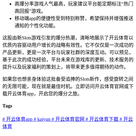
高爆分率游戏人气最高，玩家建议平台能定期标注“热门
高回报”游戏。
移动端app的便捷性受到特别称赞，希望保持并增强推送
通知的个性化功能。
这股由新Slots游戏引发的爆分热潮，清晰地展示了开云体育以
优质内容驱动用户增长的战略有效性。它不仅仅是一次成功的
产品更新，更是一次平台与玩家社群的深度互动。可以预见，
基于此次的成功经验，平台未来在游戏库的更新、技术服务的
提升以及玩家福利的策划上，将带来更多值得期待的动作。
如果您也想亲身体验这批备受追捧的Slots新作，感受旋转之间
的无限可能，现在就是最佳时机。立即访问开云体育官网或下
载开云体育app，开启您的爆分之旅。
Tags
# 开云体育app
# kaiyun
# 开云体育官网
# 开云体育下载
# 开云
体育