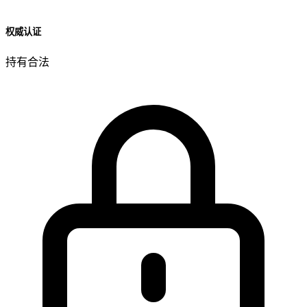
权威认证
持有合法