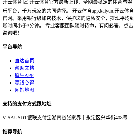
开云体育 📈 开云体育官方最新上线，全网最稳定的体育与娱
乐平台，千万玩家的共同选择。 开云体育app,kaiyun,开云体育
官网。采用银行级加密技术，保护您的隐私安全，提现平均到
账时间小于3分钟。 专业客服团队随时待命，有问必答，点击
咨询吧！
平台导航
直达首页
帮助文档
原生APP
赢钱心得
网站地图
支持的支付方式跟地址
VISA
USDT
银联
支付宝
湖南省张家界市永定区兴华街408号
推荐导航