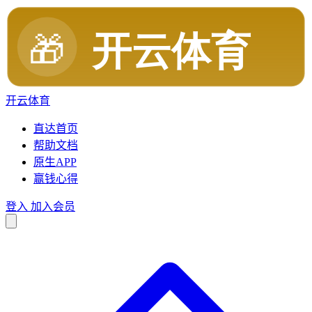
开云体育
直达首页
帮助文档
原生APP
赢钱心得
登入
加入会员