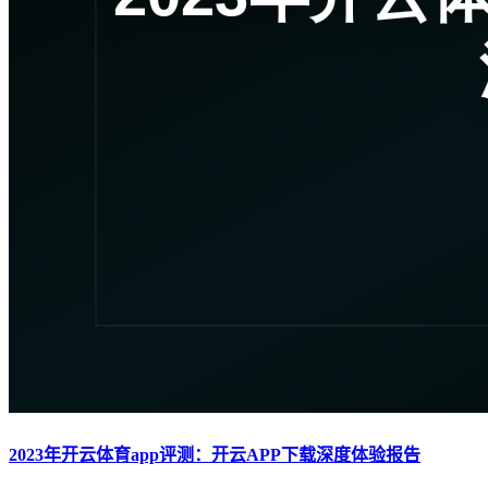
2023年开云体育app评测：开云APP下载深度体验报告