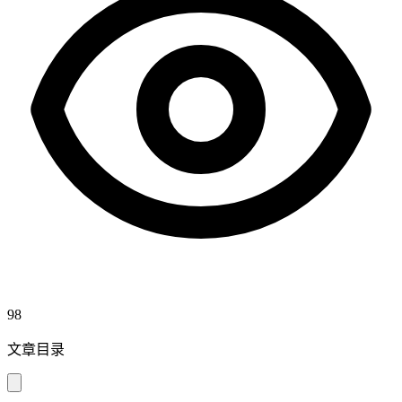
98
文章目录