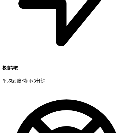
极速存取
平均到账时间<3分钟