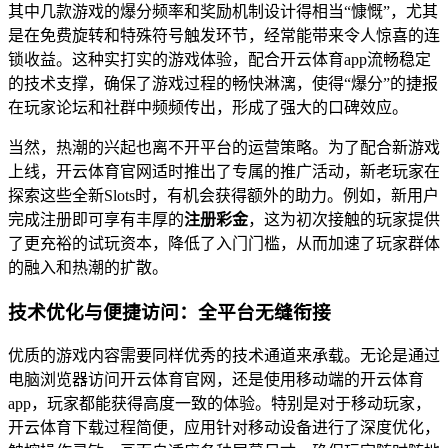
其中几款游戏的爆分频率和奖励机制设计得相当“慷慨”，尤其
是在免费旋转和特殊符号触发环节，经常能带来令人惊喜的连
锁收益。这种实打实的游戏体验，配合开云体育app流畅稳定
的技术支撑，确保了游戏过程的畅快淋漓，使得“爆分”的捷报
在玩家论坛和社群中频频传出，形成了强大的口碑效应。
当然，热潮的兴起也离不开平台的运营策略。为了配合新游戏
上线，开云体育官网适时推出了专属的推广活动，新老玩家在
探索这些全新Slots时，有机会获得额外的助力。例如，新用户
完成注册即可享有丰厚的
注册彩金
，这为初次接触的玩家提供
了更充裕的试玩资本，降低了入门门槛，从而加速了玩家群体
的融入和热潮的扩散。
技术优化与便捷访问：全平台无缝衔接
优质的游戏内容需要同样优秀的技术通道来承载。无论是通过
电脑浏览器访问开云体育官网，还是使用移动端的开云体育
app，玩家都能获得高度一致的体验。特别是对于移动玩家，
开云体育下载过程简便，应用针对移动设备进行了深度优化，