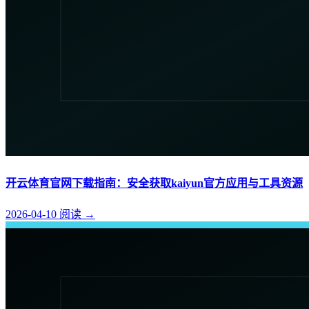
开云体育官网下载指南：安全获取kaiyun官方应用与工具资源
2026-04-10
阅读
→