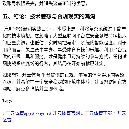
致账号权限丢失，并错失这些正当的优惠。
五、结论：技术臆想与合规现实的鸿沟
所谓“卡分漏洞实战日记”，本质上是一种将复杂系统过于简单
化的技术臆想。它忽略了大型互联网平台在安全领域持续投入
的巨量资源，也低估了实时风控与审计系统的智能程度。对于
用户而言，关注赛事本身、享受体育竞技的乐趣、利用平台提
供的正规工具和服务，才是健康且可持续的参与方式。任何试
图挑战系统底线的行为，其结局在开始前就已注定。
如果您对
开云体育
平台提供的正规、丰富的体育娱乐内容感
兴趣，并希望在一个安全稳定的环境中体验，建议您访问官方
网站了解更多详情并立即体验。
Tags
# 开云体育app
# kaiyun
# 开云体育官网
# 开云体育下载
# 开云
体育