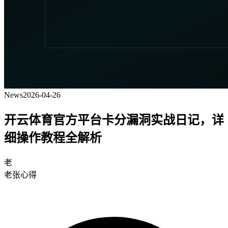
News
2026-04-26
开云体育官方平台卡分漏洞实战日记，详
细操作教程全解析
老
老张心得