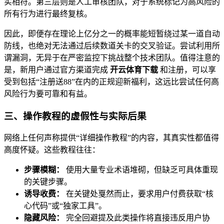
实相符。第三层则是人工审核团队，对于系统标记为高风险的
所有行为进行最终复核。
因此，即便存在理论上亿分之一的概率能短暂绕过某一道自动
防线，也绝对无法通过后续数道关卡的交叉验证。尝试利用所
谓漏洞，无异于在严密监控下挑战整个技术团队。值得注意的
是，新用户通过官方渠道完成
开云体育下载
和注册，可以享
受到包括“注册送88”在内的正规迎新福利，这远比尝试任何高
风险行为要可靠和有益。
三、操作教程的虚假性与实际后果
网络上任何声称提供“详细操作教程”的内容，其真实性都值得
高度怀疑。这些教程往往：
步骤模糊：
使用大量专业术语堆砌，但缺乏可具体重现
的关键步骤。
诱导收费：
在关键处戛然而止，要求用户付费获取“核
心代码”或“独家工具”。
隐藏风险：
完全回避提及此类操作将直接违反用户协