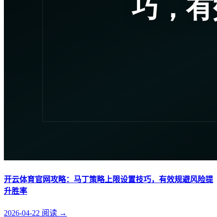
开云体育官网攻略：马丁策略上限设置技巧，有效规避风险提
升胜率
2026-04-22
阅读
→