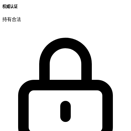
权威认证
持有合法